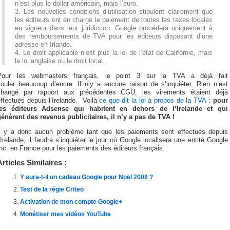
n’est plus le dollar américain, mais l’euro.
3. Les nouvelles conditions d’utilisation stipulent clairement que
les éditeurs ont en charge le paiement de toutes les taxes locales
en vigueur dans leur juridiction. Google procédera uniquement à
des remboursements de TVA pour les éditeurs disposant d’une
adresse en Irlande.
4. Le droit applicable n’est plus la loi de l’état de Californie, mais
la loi anglaise ou le droit local.
Pour les webmasters français, le point 3 sur la TVA a déjà fait
couler beaucoup d’encre. Il n’y a aucune raison de s’inquiéter. Rien n’est
changé par rapport aux précédentes CGU, les virements étaient déjà
ffectués depuis l’Irelande. Voilà
ce que dit la loi à propos de la TVA
:
pour
les éditeurs Adsense qui habitent en dehors de l’Irelande et qui
génèrent des revenus publicitaires, il n’y a pas de TVA !
Il y a donc aucun problème tant que les paiements sont effectués depuis
’Irelande, il faudra s’inquiéter le jour où Google localisera une entité Google
nc. en France pour les paiements des éditeurs français.
Articles Similaires :
Y aura-t-il un cadeau Google pour Noël 2008 ?
Test de la régie Criteo
Activation de mon compte Google+
Monétiser mes vidéos YouTube