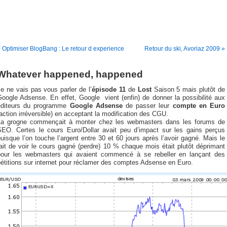
 Optimiser BlogBang : Le retour d experience
Retour du ski, Avoriaz 2009 »
Whatever happened, happened
e ne vais pas vous parler de l’
épisode 11
de
Lost
Saison 5 mais plutôt de
oogle Adsense. En effet, Google vient (enfin) de donner la possibilité aux
éditeurs du programme
Google Adsense
de passer leur
compte en Euro
action irréversible) en acceptant la modification des CGU.
La grogne commençait à monter chez les webmasters dans les forums de
SEO. Certes le cours Euro/Dollar avait peu d’impact sur les gains perçus
uisque l’on touche l’argent entre 30 et 60 jours après l’avoir gagné. Mais le
ait de voir le cours gagné (perdre) 10 % chaque mois était plutôt déprimant
pour les webmasters qui avaient commencé à se rebeller en lançant des
étitions sur internet pour réclamer des comptes Adsense en Euro.