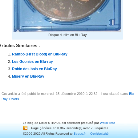
Disque du film en Blu-Ray
Articles Similaires :
Rambo (First Blood) en Blu-Ray
Les Goonies en Blu-ray
Robin des bois en BluRay
Misery en Blu-Ray
Cet article a été publié le mercredi 15 décembre 2010 à 22:32 , il est classé dans
Blu
Ray
,
Divers
.
Le blog de Didier STRAUS est fièrement propulsé par
WordPress
Page générée en 0,967 seconde(s) avec 70 requêtes.
©2006-2025 All Rights Reserved to
Straus.fr
-
Confidentialité