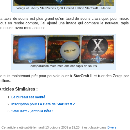
Wings of Liberty SteelSeries QcK Limited Edition StarCraft II Marine
a tapis de souris est plus grand qu’un tapid de souris classique, pour mieux
vous en rendre compte, j’ai ajouté une image qui compare le nouveau tapis
de souris avec mes anciens :
comparaison avec mes anciens tapis de souris
e suis maintenant prêt pour pouvoir jouer à
StarCraft II
et tuer des Zergs par
illiers.
Articles Similaires :
Le bureau est monté
Inscription pour La Beta de StarCraft 2
StarCraft 2, enfin la bêta !
Cet article a été publié le mardi 13 octobre 2009 à 19:26 , il est classé dans
Divers
.