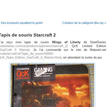
 Des écureuils squattent le jardin
Création de la catégorie Blu-ray »
Tapis de souris Starcraft 2
J’ai reçu mon tapis de souris
Wings of Liberty
de SteelSeries
steelseries.com/us/products/partners/starcraft_2)
QcK Limited Edition
(StarCraft II Marine)
. Je l’ai commandé sur le site de Materiel.net
materiel.net/ctl/Tapis_de_souris/50650-
QcK_Nuke_Edition_StarCraft_II_Marine.html)
, en attendant la sortie du jeu.