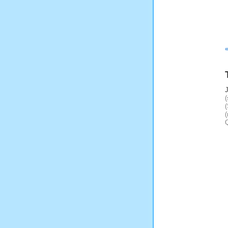
«
(
(